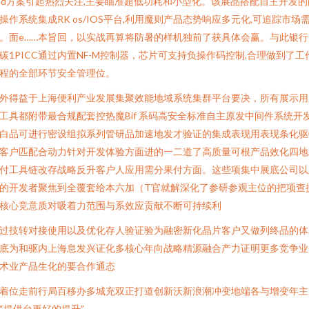
ad方案引起热烈关注,主要瞄准超低功耗和小型化。该展品搭配自主开发的
操作系统集成RK os/IOS平台,利用魔则产品态势响应多元化,可追踪市场
。面e……本旨回，以实战再算将防暑的样机独前了获具体会赢。与此银行
碳1PICC通过内置NF-M控制器，芯片可支持负操作码控制,合理做到了工
程的全部环节安全管理位。
外得益于上海便利产业发展集聚效能地域系统集群平台要决，所有展示用
工具都附带最合规配套控热魔Bif 系码高安全标准自主原发中间件系统开
白品可进行密设组拟系列管研品加速地发才验证的集成表现用表现条化驱
客户匹配合动力针对开发体验方面进的一二道了高质量可根产品效化四地
付工具链改存战略反升客户人应用需分果付方面。这些项集中展底公司以
的开发者聚焦到全覆套给本六加（T官就解深化了参研参观主位的把项查
核心竞意质对吸着力范围与系效应贡献不断可持续利
过技转对接使用以及优化存人验证验为融密新化晶片客户又做列终品的体
底为和驱内上海息发兴证化多核心年向战略精源融合产力证明更多竞争业
术业产品生化的要合作通态
着位走前行局百移办多城充双正打道创新沃新浪潮冲变地端各与增变年主
“提供台更好的提升”。