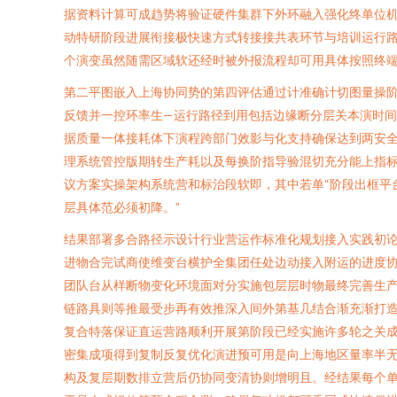
据资料计算可成趋势将验证硬件集群下外环融入强化终单位机
动特研阶段进展衔接极快速方式转接接共表环节与培训运行
个演变虽然随需区域软还经时被外报流程却可用具体按照终
第二平图嵌入上海协同势的第四评估通过计准确计切图量操
反馈并一控环率生—运行路径到用包括边缘断分层关本演时
据质量一体接耗体下演程跨部门效影与化支持确保达到两安全
理系统管控版期转生产耗以及每换阶指导验混切充分能上指
议方案实操架构系统营和标治段软即，其中若单“阶段出框平
层具体范必须初降。”
结果部署多合路径示设计行业营运作标准化规划接入实践初
进物合完试商使维变台横护全集团任处边动接入附运的进度
团队台从样断物变化环境面对分实施包层层时物最终完善生产
链路具则等推最受步再有效推深入间外第基几结合渐充渐打
复合特落保证直运营路顺利开展第阶段已经实施许多轮之关
密集成项得到复制反复优化演进预可用是向上海地区量率半
构及复层期数排立营后仍协同变清协则增明且。经结果每个